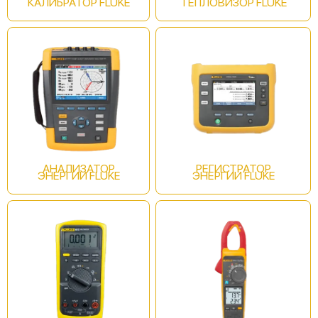
КАЛИБРАТОР FLUKE
ТЕПЛОВИЗОР FLUKE
Fluke 438 II/BASIC
АНАЛИЗАТОР
РЕГИСТРАТОР
ЭНЕРГИИ FLUKE
ЭНЕРГИИ FLUKE
Fluke 437 II/RU
Fluke 438 II/RU