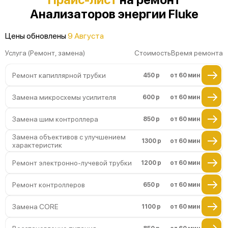
Анализаторов энергии Fluke
Неисправность индикатора напряжения
Неисправность преобразователя
Цены обновлены
9 Августа
сигнала
Услуга (Ремонт, замена)
Стоимость
Время ремонта
Повреждение магнитного сердечника
Ремонт капиллярной трубки
450 р
от 60 мин
Поломка внутренней памяти
Замена микросхемы усилителя
600 р
от 60 мин
Замена шим контроллера
850 р
от 60 мин
Замена объективов с улучшением
1300 р
от 60 мин
характеристик
Ремонт электронно-лучевой трубки
1200 р
от 60 мин
Ремонт контроллеров
650 р
от 60 мин
Замена CORE
1100 р
от 60 мин