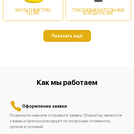
МУЛЬТИМЕТРЫ
ТОКОИЗМЕРИТЕЛЬНЫЕ
FLUKE
КЛЕЩИ FLUKE
Показать ещё
Fluke 438 II/INTL
Как мы работаем
Fluke 434 II
Оформление заявки
Позвоните нам или отправьте заявку. Оператор свяжется
с вами и проконсультирует по вопросам стоимости,
сроков и условий.
Fluke 435 II