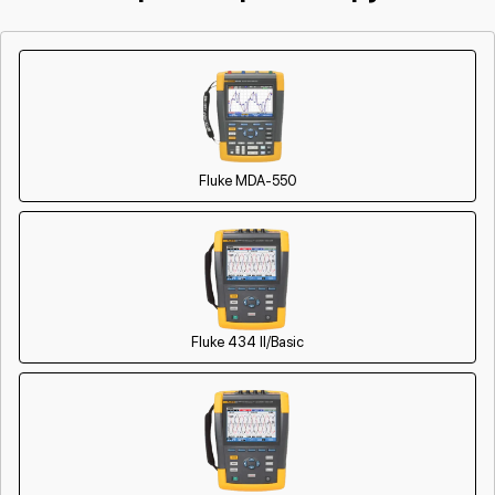
Замена корпуса
1500 р
от 60 мин
Замена дисплея (экрана)
750 р
от 60 мин
Прошивка (Обновление ПО)
450 р
от 60 мин
Ремонт платы управления
750 р
от 60 мин
(восстановление)
Fluke MDA-550
Восстановление после попадания
850 р
от 60 мин
влаги
Ремонт Wi-Fi
850 р
от 60 мин
Ремонт разъема
650 р
от 60 мин
Fluke 434 II/Basic
Замена матрицы
1300 р
от 60 мин