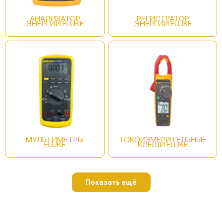
АНАЛИЗАТОР
РЕГИСТРАТОР
ЭНЕРГИИ FLUKE
ЭНЕРГИИ FLUKE
Fluke 124B/INT/S
Fluke 125B/S
МУЛЬТИМЕТРЫ
ТОКОИЗМЕРИТЕЛЬНЫЕ
FLUKE
КЛЕЩИ FLUKE
Показать ещё
Fluke 125B/EU/S