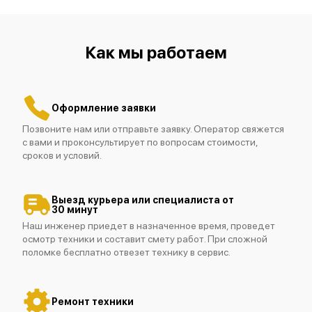
Как мы работаем
Fluke 190-062/S
Оформление заявки
Позвоните нам или отправьте заявку. Оператор свяжется
с вами и проконсультирует по вопросам стоимости,
сроков и условий.
Fluke 190-062
Выезд курьера или специалиста от
30 минут
Наш инженер приедет в назначенное время, проведет
осмотр техники и составит смету работ. При сложной
поломке бесплатно отвезет технику в сервис.
Fluke 190-202
Ремонт техники